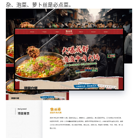
杂、泡菜、萝卜丝是必点菜。