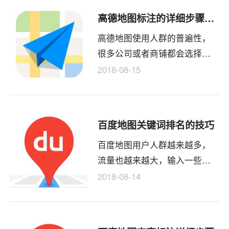
加标注，该怎么添加呢？下面
高德地图标注的详细步骤，附图文教程
我们就来看看腾讯地图标注商
高德地图使用人群的普遍性，
铺的详细步骤，附图文教程。
很多公司或者商铺都会选择在
高德地图上标注自己的地点，
2018-08-15
一是可以展示公司或者商铺名
称，二是可以方便客户导航到
公司或者商铺地址，今天推来
百度地图关键词排名的技巧
客公司就高德地图为例来解答
百度地图用户人群越来越多，
一下高德地图标注的详细步
流量也越来越大，输入一些关
骤，再附图文教程，希望给你
键词，能在百度地图上获取好
带来帮助。
2018-08-14
的排名是需要一定技巧的，百
度地图关键词排名的技巧可以
分解成八点来解答，做好这些