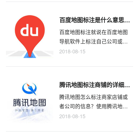
解决的办法了？推来客总结出
了三点能帮助你通过认领地点
百度地图标注是什么意思？标注过后的用处超过你想象
的需求。
百度地图标注就说在百度地图
导航软件上标注自己公司或者
商铺名称，标注过后方便客户
2018-08-15
找到自己，百度地图标注，是
专门服务于本地商户的一种新
型营销模式，您可以在百度地
腾讯地图标注商铺的详细步骤，附图文教程
图免费标注认领您的店铺，自
腾讯地图怎么标注商家店铺或
主管理您的详情页面，丰富营
者公司的信息？使用腾讯地图
业信息，让客户全方位了解您
搜索公司的时候发现没有任何
并找到您。
2018-08-15
标注，为了能让别人准确的找
到公司，想要给公司的位置添