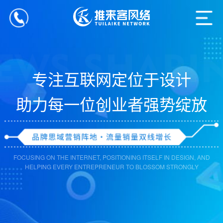
专注互联网定位于设计
助力每一位创业者强势绽放
FOCUSING ON THE INTERNET, POSITIONING ITSELF IN DESIGN, AND
HELPING EVERY ENTREPRENEUR TO BLOSSOM STRONGLY